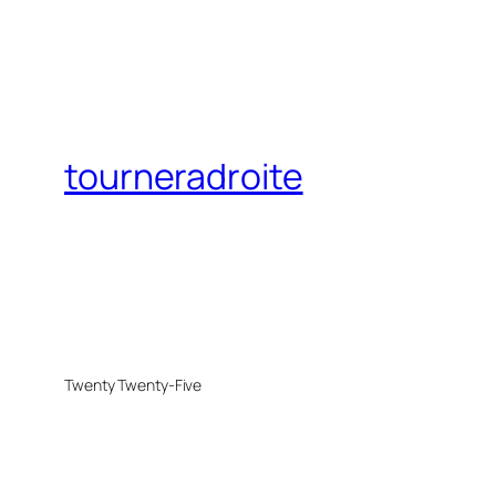
tourneradroite
Twenty Twenty-Five