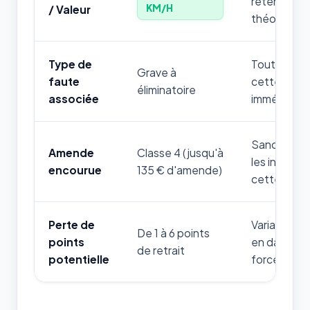
retenir par
KM/H
/ Valeur
théorique.
Type de
Toute mauv
Grave à
faute
cette règle
éliminatoire
associée
immédiatem
Sanction fi
Amende
Classe 4 (jusqu'à
les infrac
encourue
135 € d'amende)
cette thém
Perte de
Variable sel
De 1 à 6 points
points
en danger d
de retrait
potentielle
forces de l'