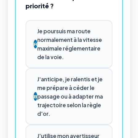
priorité ?
Je poursuis ma route
normalement à la vitesse
A
maximale réglementaire
de la voie.
J'anticipe, je ralentis et je
me prépare à céder le
passage ou à adapter ma
B
trajectoire selon la règle
d'or.
J'utilise mon avertisseur