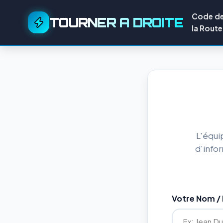
Code d
TOURNER A DROITE
la Route
L'équi
d'info
Votre Nom 