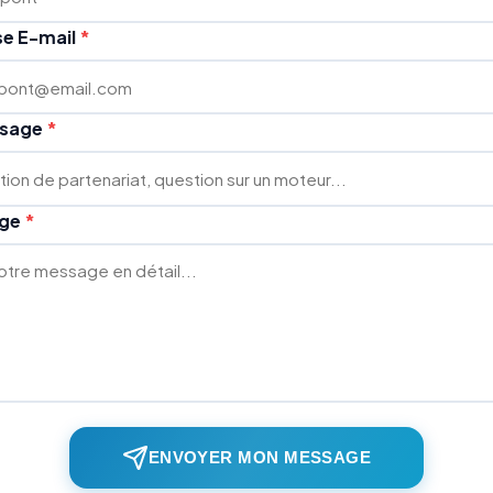
se E-mail
*
ssage
*
age
*
ENVOYER MON MESSAGE