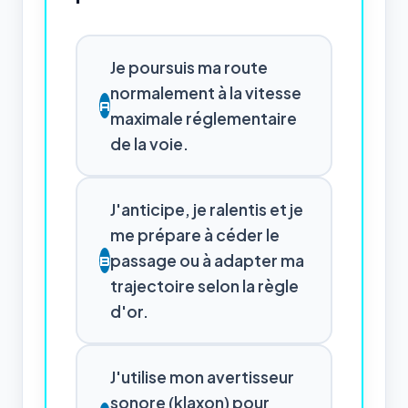
Je poursuis ma route
normalement à la vitesse
A
maximale réglementaire
de la voie.
J'anticipe, je ralentis et je
me prépare à céder le
passage ou à adapter ma
B
trajectoire selon la règle
d'or.
J'utilise mon avertisseur
sonore (klaxon) pour