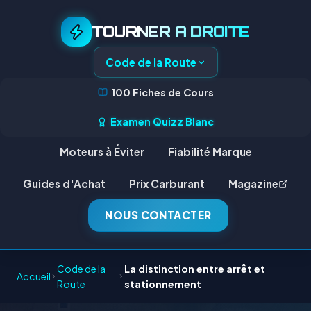
TOURNER A DROITE
Code de la Route
100 Fiches de Cours
Examen Quizz Blanc
Moteurs à Éviter
Fiabilité Marque
Guides d'Achat
Prix Carburant
Magazine
NOUS CONTACTER
Code de la
La distinction entre arrêt et
Accueil
Route
stationnement