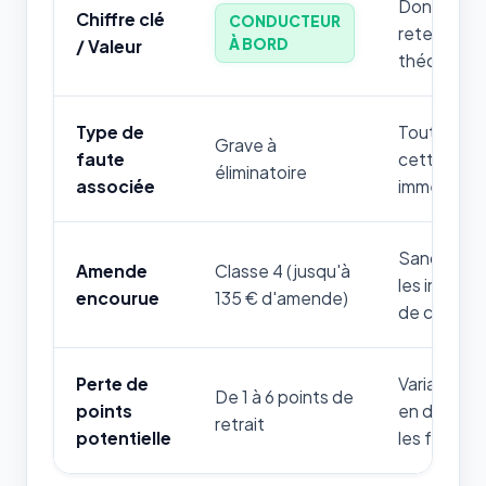
Donnée num
Chiffre clé
CONDUCTEUR
retenir par
À BORD
/ Valeur
théorique.
Type de
Toute mauv
Grave à
faute
cette règle
éliminatoire
associée
immédiatem
Sanction f
Amende
Classe 4 (jusqu'à
les infrac
encourue
135 € d'amende)
de cette t
Perte de
Variable se
De 1 à 6 points de
points
en danger 
retrait
potentielle
les forces 