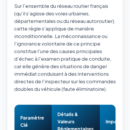
Sur l'ensemble du réseau routier français
(qu'il s'agisse des voies urbaines,
départementales ou du réseau autoroutier),
cette règle s'applique de manière
inconditionnelle. La méconnaissance ou
l'ignorance volontaire de ce principe
constitue l'une des causes principales
d'échec à l'examen pratique de conduite,
car elle génère des situations de danger
immédiat conduisant à des interventions
directes de l'inspecteur sur les commandes
doubles du véhicule (faute éliminatoire).
Détails &
Paramètre
Valeurs
Impact & 
Clé
Réglementaires