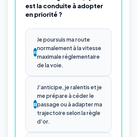
est la conduite à adopter
en priorité ?
Je poursuis ma route
normalement à la vitesse
A
maximale réglementaire
de la voie.
J'anticipe, je ralentis et je
me prépare à céder le
passage ou à adapter ma
B
trajectoire selon la règle
d'or.