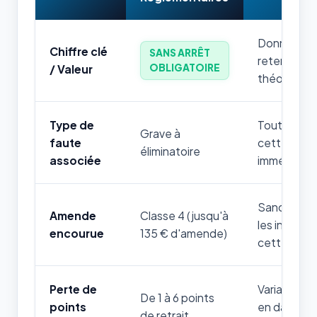
Donnée num
Chiffre clé
SANS ARRÊT
retenir par
OBLIGATOIRE
/ Valeur
théorique.
Type de
Toute mauv
Grave à
faute
cette règle
éliminatoire
associée
immédiatem
Sanction fi
Amende
Classe 4 (jusqu'à
les infrac
encourue
135 € d'amende)
cette thém
Perte de
Variable sel
De 1 à 6 points
points
en danger d
de retrait