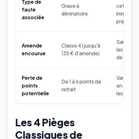
Type de
Grave à
cette règ
faute
éliminatoire
immédiat
associée
pratique.
Sanction 
Amende
Classe 4 (jusqu'à
les infra
encourue
135 € d'amende)
de cette 
Perte de
Variable s
De 1 à 6 points de
points
en danger
retrait
potentielle
les forces
Les 4 Pièges
Classiques de