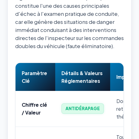
constitue l'une des causes principales
d'échec à l'examen pratique de conduite,
car elle génère des situations de danger
immédiat conduisant à des interventions
directes de l'inspecteur sur les commandes
doubles du véhicule (faute éliminatoire).
Paramètre
Détails & Valeurs
Impact &
Clé
Réglementaires
Donnée nu
Chiffre clé
retenir p
ANTIDÉRAPAGE
/ Valeur
théorique
Toute mau