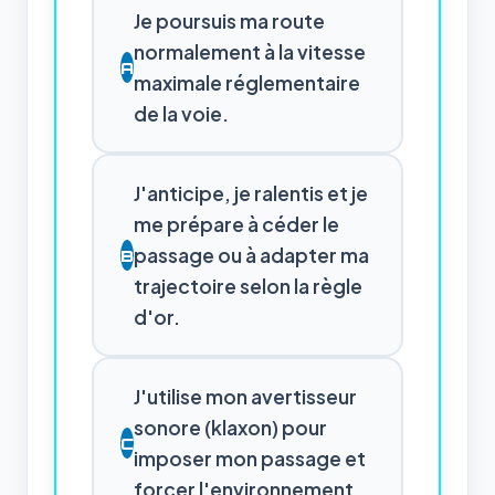
Je poursuis ma route
normalement à la vitesse
A
maximale réglementaire
de la voie.
J'anticipe, je ralentis et je
me prépare à céder le
passage ou à adapter ma
B
trajectoire selon la règle
d'or.
J'utilise mon avertisseur
sonore (klaxon) pour
C
imposer mon passage et
forcer l'environnement.