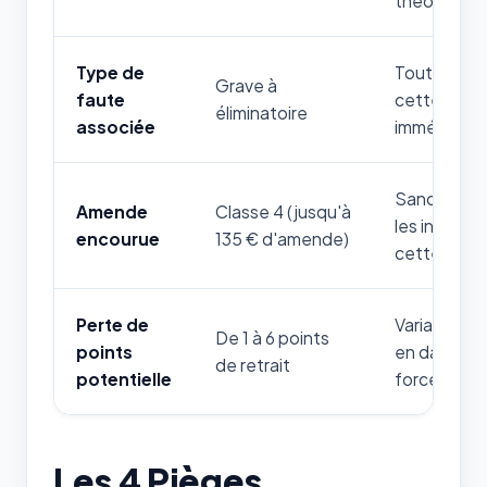
théorique.
Type de
Toute mauv
Grave à
faute
cette règle
éliminatoire
associée
immédiatem
Sanction fi
Amende
Classe 4 (jusqu'à
les infrac
encourue
135 € d'amende)
cette thém
Perte de
Variable sel
De 1 à 6 points
points
en danger d
de retrait
potentielle
forces de l'
Les 4 Pièges