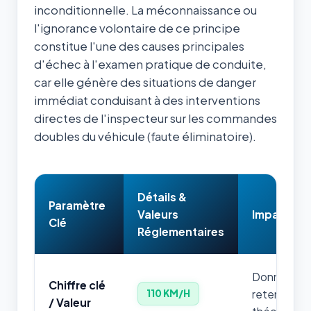
inconditionnelle. La méconnaissance ou
l'ignorance volontaire de ce principe
constitue l'une des causes principales
d'échec à l'examen pratique de conduite,
car elle génère des situations de danger
immédiat conduisant à des interventions
directes de l'inspecteur sur les commandes
doubles du véhicule (faute éliminatoire).
Détails &
Paramètre
Valeurs
Impact & 
Clé
Réglementaires
Donnée num
Chiffre clé
retenir par
110 KM/H
/ Valeur