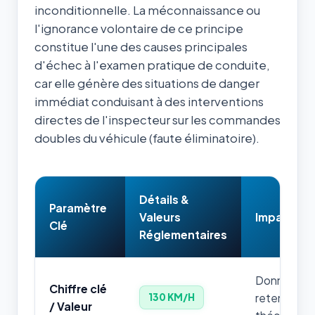
inconditionnelle. La méconnaissance ou
l'ignorance volontaire de ce principe
constitue l'une des causes principales
d'échec à l'examen pratique de conduite,
car elle génère des situations de danger
immédiat conduisant à des interventions
directes de l'inspecteur sur les commandes
doubles du véhicule (faute éliminatoire).
Détails &
Paramètre
Valeurs
Impact & 
Clé
Réglementaires
Donnée num
Chiffre clé
retenir par
130 KM/H
/ Valeur