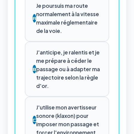
Je poursuis ma route
normalement à la vitesse
A
maximale réglementaire
de la voie.
J'anticipe, je ralentis et je
me prépare à céder le
passage ou à adapter ma
B
trajectoire selon la règle
d'or.
J'utilise mon avertisseur
sonore (klaxon) pour
C
imposer mon passage et
forcer l'environnement.