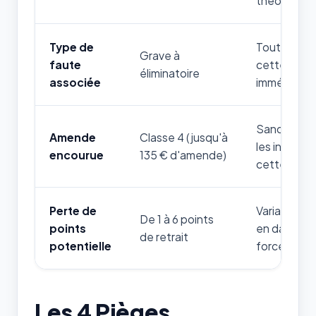
théorique.
Type de
Toute mauv
Grave à
faute
cette règle
éliminatoire
associée
immédiatem
Sanction fi
Amende
Classe 4 (jusqu'à
les infrac
encourue
135 € d'amende)
cette thém
Perte de
Variable sel
De 1 à 6 points
points
en danger d
de retrait
potentielle
forces de l'
Les 4 Pièges