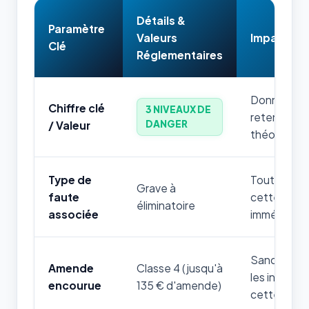
Détails &
Paramètre
Valeurs
Impact & 
Clé
Réglementaires
Donnée num
Chiffre clé
3 NIVEAUX DE
retenir par
DANGER
/ Valeur
théorique.
Type de
Toute mauv
Grave à
faute
cette règle
éliminatoire
associée
immédiatem
Sanction fi
Amende
Classe 4 (jusqu'à
les infrac
encourue
135 € d'amende)
cette thém