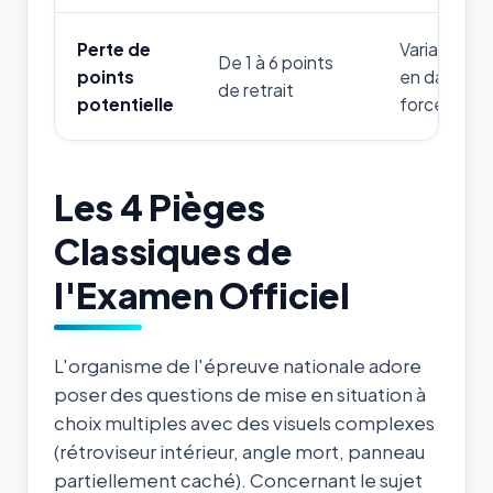
Perte de
Variable sel
De 1 à 6 points
points
en danger d
de retrait
potentielle
forces de l'
Les 4 Pièges
Classiques de
l'Examen Officiel
L'organisme de l'épreuve nationale adore
poser des questions de mise en situation à
choix multiples avec des visuels complexes
(rétroviseur intérieur, angle mort, panneau
partiellement caché). Concernant le sujet