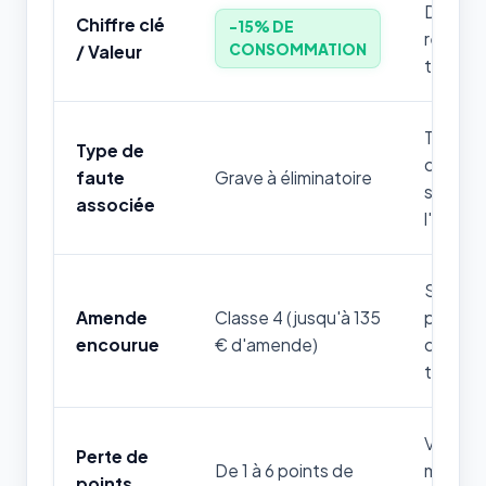
Donnée 
Chiffre clé
-15% DE
retenir
CONSOMMATION
/ Valeur
théoriq
Toute m
Type de
cette rè
faute
Grave à éliminatoire
stoppe
associée
l'exame
Sanctio
Amende
Classe 4 (jusqu'à 135
pour les
encourue
€ d'amende)
compor
thémat
Variable
Perte de
De 1 à 6 points de
mise en
points