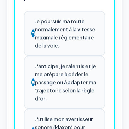
Je poursuis ma route
normalement à la vitesse
A
maximale réglementaire
de la voie.
J'anticipe, je ralentis et je
me prépare à céder le
passage ou à adapter ma
B
trajectoire selon la règle
d'or.
J'utilise mon avertisseur
sonore (klaxon) pour