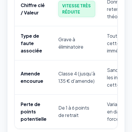
Donnée num
Chiffre clé
VITESSE TRÈS
retenir par
RÉDUITE
/ Valeur
théorique.
Type de
Toute mauv
Grave à
faute
cette règle
éliminatoire
associée
immédiatem
Sanction fi
Amende
Classe 4 (jusqu'à
les infrac
encourue
135 € d'amende)
cette thém
Perte de
Variable sel
De 1 à 6 points
points
en danger d
de retrait
potentielle
forces de l'