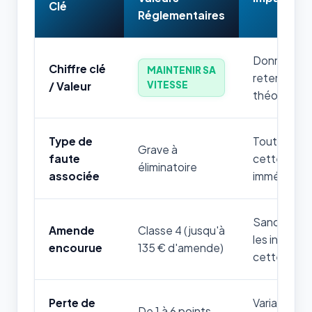
Clé
Réglementaires
Donnée num
Chiffre clé
MAINTENIR SA
retenir par
VITESSE
/ Valeur
théorique.
Type de
Toute mauv
Grave à
faute
cette règle
éliminatoire
associée
immédiatem
Sanction fi
Amende
Classe 4 (jusqu'à
les infrac
encourue
135 € d'amende)
cette thém
Perte de
Variable sel
De 1 à 6 points