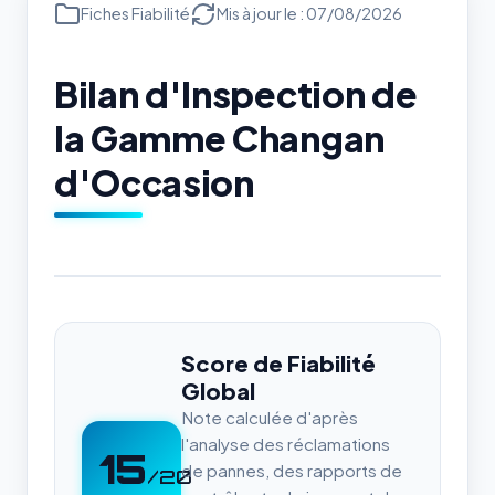
Fiches Fiabilité
Mis à jour le : 07/08/2026
Bilan d'Inspection de
la Gamme Changan
d'Occasion
Score de Fiabilité
Global
Note calculée d'après
l'analyse des réclamations
15
de pannes, des rapports de
/20