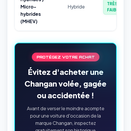
TRÈS
Micro-
Hybride
FAIBLE
hybrides
(MHEV)
PROTÉGEZ VOTRE ACHAT
Évitez d'acheter une
Changan volée, gagée
ou accidentée !
Avant de verser le moindre acompte
pour une voiture d'occasion de la
marque Changan, inspectez
gratuitement son historique