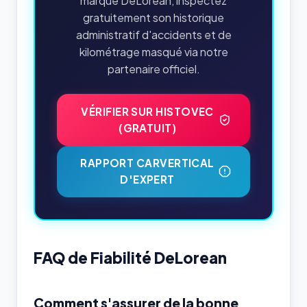
marque DeLorean, inspectez
gratuitement son historique
administratif d'accidents et de
kilométrage masqué via notre
partenaire officiel.
VÉRIFIER SUR HISTOVEC
(GRATUIT)
RAPPORT CARVERTICAL
D'EXPERT
FAQ de Fiabilité DeLorean
Comment s'assurer de la bonne