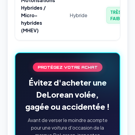
Motorisations
Hybrides /
TRÈS
Micro-
Hybride
FAIBLE
hybrides
(MHEV)
PROTÉGEZ VOTRE ACHAT
Évitez d'acheter une
DeLorean volée,
gagée ou accidentée !
Avant de verser le moindre acompte
pour une voiture d'occasion de la