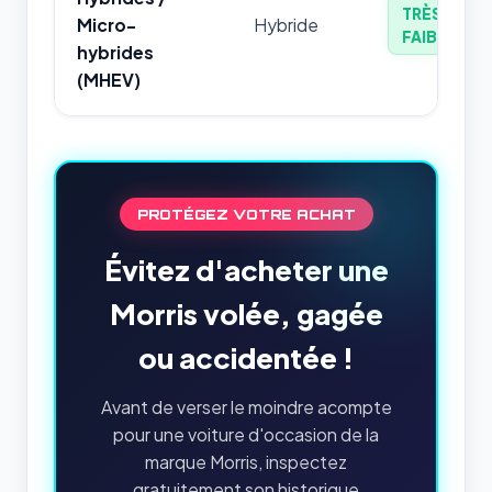
TRÈS
Micro-
Hybride
FAIBLE
hybrides
(MHEV)
PROTÉGEZ VOTRE ACHAT
Évitez d'acheter une
Morris volée, gagée
ou accidentée !
Avant de verser le moindre acompte
pour une voiture d'occasion de la
marque Morris, inspectez
gratuitement son historique