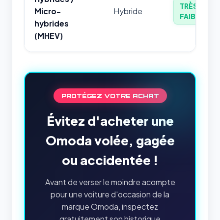
TRÈS
Micro-
Hybride
FAIBLE
hybrides
(MHEV)
PROTÉGEZ VOTRE ACHAT
Évitez d'acheter une
Omoda volée, gagée
ou accidentée !
Avant de verser le moindre acompte
pour une voiture d'occasion de la
marque Omoda, inspectez
gratuitement son historique