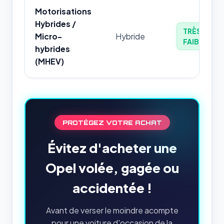
Motorisations
Hybrides /
TRÈS
Micro-
Hybride
FAIBLE
hybrides
(MHEV)
PROTÉGEZ VOTRE ACHAT
Évitez d'acheter une
Opel volée, gagée ou
accidentée !
Avant de verser le moindre acompte
pour une voiture d'occasion de la