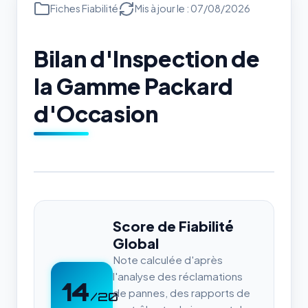
Fiches Fiabilité
Mis à jour le : 07/08/2026
Bilan d'Inspection de
la Gamme Packard
d'Occasion
Score de Fiabilité
Global
Note calculée d'après
l'analyse des réclamations
14
de pannes, des rapports de
/20