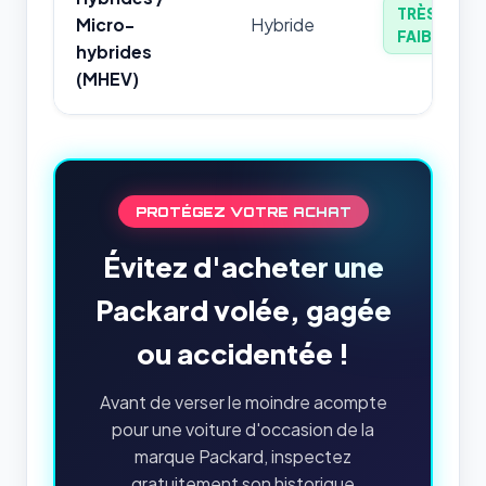
TRÈS
Micro-
Hybride
FAIBLE
hybrides
(MHEV)
PROTÉGEZ VOTRE ACHAT
Évitez d'acheter une
Packard volée, gagée
ou accidentée !
Avant de verser le moindre acompte
pour une voiture d'occasion de la
marque Packard, inspectez
gratuitement son historique