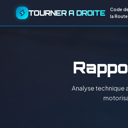
Code d
TOURNER A DROITE
la Route
Rappor
Analyse technique a
motorisa