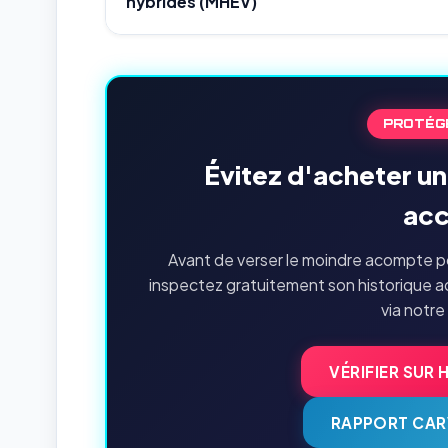
hybrides (MHEV)
PROTÉG
Évitez d'acheter u
acc
Avant de verser le moindre acompte po
inspectez gratuitement son historique a
via notre
VÉRIFIER SUR 
RAPPORT CAR