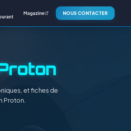
Magazine
NOUS CONTACTER
burant
Proton
niques, et fiches de
n Proton.