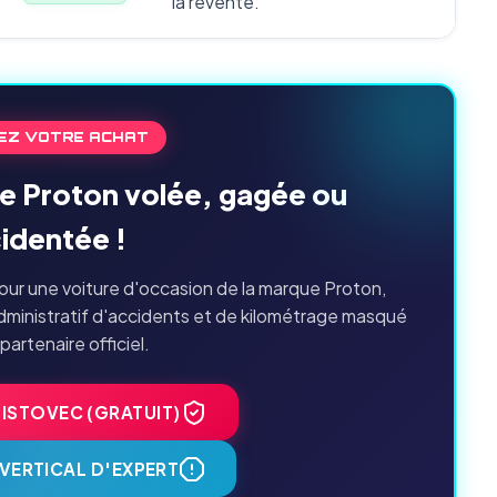
la revente.
EZ VOTRE ACHAT
ne Proton volée, gagée ou
identée !
ur une voiture d'occasion de la marque Proton,
dministratif d'accidents et de kilométrage masqué
 partenaire officiel.
HISTOVEC (GRATUIT)
VERTICAL D'EXPERT