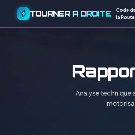
Code d
TOURNER A DROITE
la Route
Rapport
Analyse technique a
motorisat