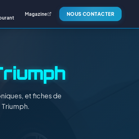
Magazine
NOUS CONTACTER
burant
Triumph
niques, et fiches de
n Triumph.