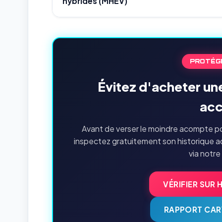
hybrides (MHEV)
PROTÉG
Évitez d'acheter un
acc
Avant de verser le moindre acompte po
inspectez gratuitement son historique a
via notre
VÉRIFIER SUR 
RAPPORT CAR