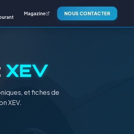
Magazine
NOUS CONTACTER
burant
:
XEV
niques, et fiches de
ion XEV.