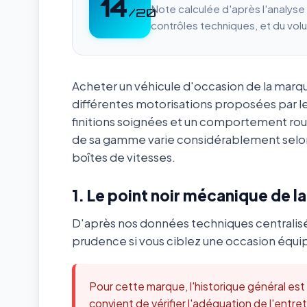
14
Note calculée d'après l'analys
/20
contrôles techniques, et du vol
Acheter un véhicule d'occasion de la mar
différentes motorisations proposées par l
finitions soignées et un comportement ro
de sa gamme varie considérablement selon
boîtes de vitesses.
1. Le point noir mécanique de l
D'après nos données techniques centralis
prudence si vous ciblez une occasion équip
Pour cette marque, l'historique général es
convient de vérifier l'adéquation de l'ent