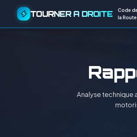
Code d
TOURNER A DROITE
la Route
Rappo
Analyse technique a
motoris