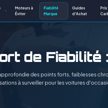
e
Moteurs à
Fiabilité
Guides
Prix
Éviter
Marque
d'Achat
Car
rt de Fiabilité 
pprofondie des points forts, faiblesses chro
ations à surveiller pour les voitures d'occas