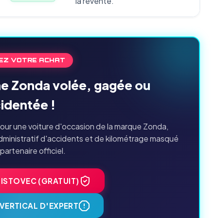
la revente.
EZ VOTRE ACHAT
ne Zonda volée, gagée ou
identée !
our une voiture d'occasion de la marque Zonda,
dministratif d'accidents et de kilométrage masqué
 partenaire officiel.
HISTOVEC (GRATUIT)
VERTICAL D'EXPERT