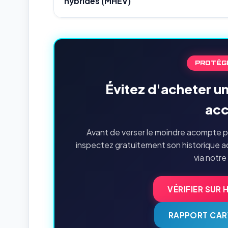
hybrides (MHEV)
PROTÉG
Évitez d'acheter u
acc
Avant de verser le moindre acompte p
inspectez gratuitement son historique a
via notre
VÉRIFIER SUR 
RAPPORT CAR