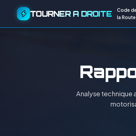
Code d
TOURNER A DROITE
la Route
Rappor
Analyse technique a
motorisa