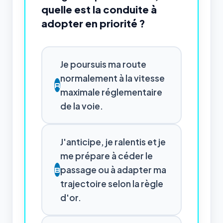
quelle est la conduite à
adopter en priorité ?
Je poursuis ma route
normalement à la vitesse
A
maximale réglementaire
de la voie.
J'anticipe, je ralentis et je
me prépare à céder le
passage ou à adapter ma
B
trajectoire selon la règle
d'or.