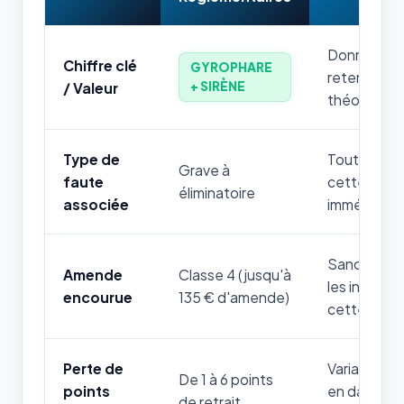
Donnée num
Chiffre clé
GYROPHARE
retenir par
+ SIRÈNE
/ Valeur
théorique.
Type de
Toute mauv
Grave à
faute
cette règle
éliminatoire
associée
immédiatem
Sanction fi
Amende
Classe 4 (jusqu'à
les infrac
encourue
135 € d'amende)
cette thém
Perte de
Variable sel
De 1 à 6 points
points
en danger d
de retrait