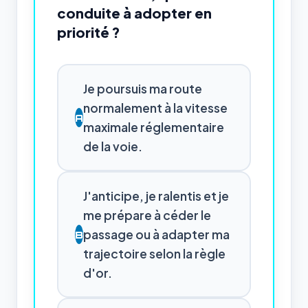
conduite à adopter en
priorité ?
Je poursuis ma route
normalement à la vitesse
A
maximale réglementaire
de la voie.
J'anticipe, je ralentis et je
me prépare à céder le
passage ou à adapter ma
B
trajectoire selon la règle
d'or.