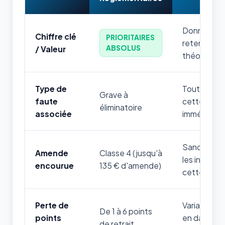
Donnée num
Chiffre clé
PRIORITAIRES
retenir par
ABSOLUS
/ Valeur
théorique.
Type de
Toute mauv
Grave à
faute
cette règle
éliminatoire
associée
immédiatem
Sanction fi
Amende
Classe 4 (jusqu'à
les infrac
encourue
135 € d'amende)
cette thém
Perte de
Variable sel
De 1 à 6 points
points
en danger d
de retrait