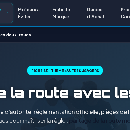
e
Moteurs à
Fiabilité
Guides
Prix
Éviter
Marque
d'Achat
Car
 les deux-roues
FICHE 83 - THÈME : AUTRES USAGERS
e la route avec l
 d'autorité, réglementation officielle, pièges de
es pour maîtriser la règle :
partage de la route m