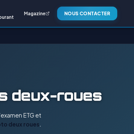
Magazine
NOUS CONTACTER
burant
es deux-roues
 l'examen ETG et
oto deux roues
.