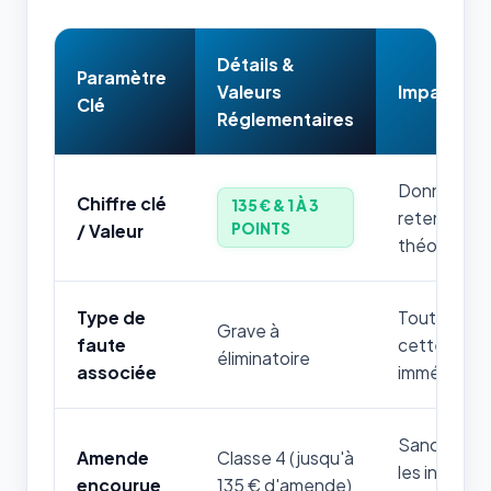
Détails &
Paramètre
Valeurs
Impact & 
Clé
Réglementaires
Donnée num
Chiffre clé
135 € & 1 À 3
retenir par
POINTS
/ Valeur
théorique.
Type de
Toute mauv
Grave à
faute
cette règle
éliminatoire
associée
immédiatem
Sanction fi
Amende
Classe 4 (jusqu'à
les infrac
encourue
135 € d'amende)