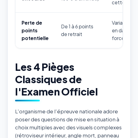
cette thém
Perte de
Variable sel
De 1 à 6 points
points
en danger d
de retrait
potentielle
forces de l'
Les 4 Pièges
Classiques de
l'Examen Officiel
L'organisme de l'épreuve nationale adore
poser des questions de mise en situation à
choix multiples avec des visuels complexes
(rétroviseur intérieur, angle mort, panneau