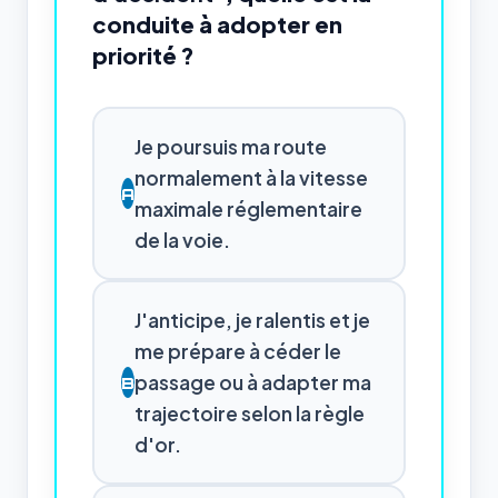
conduite à adopter en
priorité ?
Je poursuis ma route
normalement à la vitesse
A
maximale réglementaire
de la voie.
J'anticipe, je ralentis et je
me prépare à céder le
passage ou à adapter ma
B
trajectoire selon la règle
d'or.