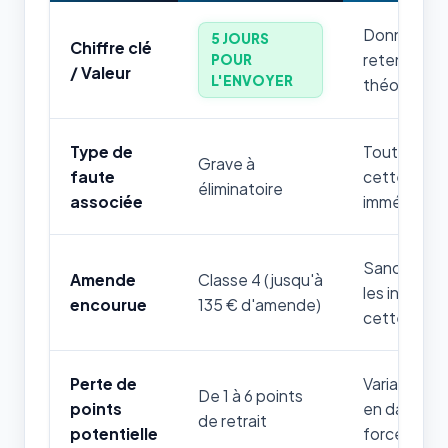
Donnée num
5 JOURS
Chiffre clé
retenir par
POUR
/ Valeur
L'ENVOYER
théorique.
Type de
Toute mauv
Grave à
faute
cette règle
éliminatoire
associée
immédiatem
Sanction fi
Amende
Classe 4 (jusqu'à
les infrac
encourue
135 € d'amende)
cette thém
Perte de
Variable sel
De 1 à 6 points
points
en danger d
de retrait
potentielle
forces de l'