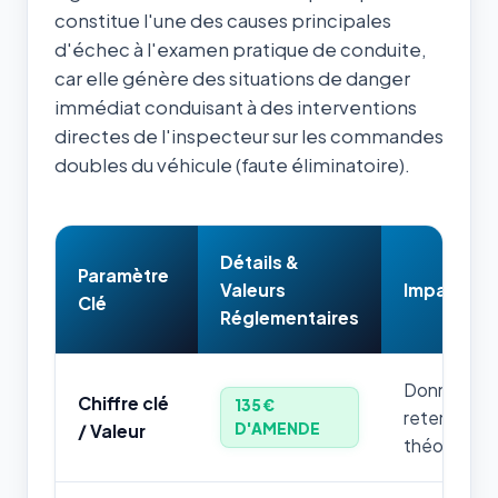
constitue l'une des causes principales
d'échec à l'examen pratique de conduite,
car elle génère des situations de danger
immédiat conduisant à des interventions
directes de l'inspecteur sur les commandes
doubles du véhicule (faute éliminatoire).
Détails &
Paramètre
Valeurs
Impact & 
Clé
Réglementaires
Donnée num
Chiffre clé
135 €
retenir par
D'AMENDE
/ Valeur
théorique.