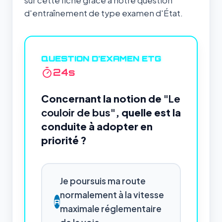
sur cette fiche grâce à notre question
d'entraînement de type examen d'État.
QUESTION D'EXAMEN ETG
23
s
Concernant la notion de
"Le
couloir de bus"
, quelle est la
conduite à adopter en
priorité ?
Je poursuis ma route
normalement à la vitesse
A
maximale réglementaire