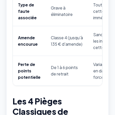
Type de
Toute mauv
Grave à
faute
cette règle
éliminatoire
associée
immédiatem
Sanction fi
Amende
Classe 4 (jusqu'à
les infrac
encourue
135 € d'amende)
cette thém
Perte de
Variable sel
De 1 à 6 points
points
en danger d
de retrait
potentielle
forces de l'
Les 4 Pièges
Classiques de