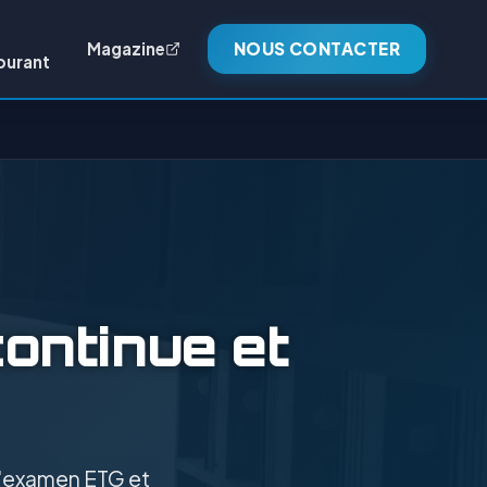
Magazine
NOUS CONTACTER
burant
continue et
 l'examen ETG et