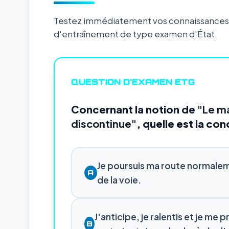
Testez immédiatement vos connaissances s
d'entraînement de type examen d'État.
QUESTION D'EXAMEN ETG
Concernant la notion de
"Le ma
discontinue"
, quelle est la con
Je poursuis ma route normalem
A
de la voie.
J'anticipe, je ralentis et je me
B