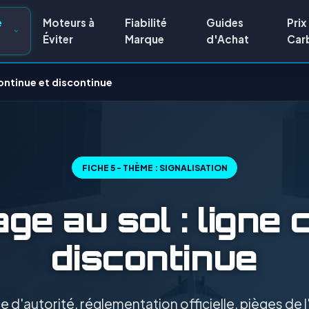
e
Moteurs à
Fiabilité
Guides
Prix
Éviter
Marque
d'Achat
Car
continue et discontinue
FICHE 5 - THÈME : SIGNALISATION
e au sol : ligne 
discontinue
 d'autorité, réglementation officielle, pièges de