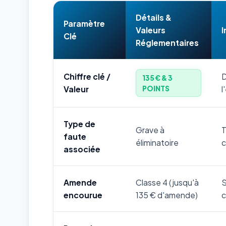
Détails &
Paramètre
Valeurs
I
Clé
Réglementaires
Chiffre clé /
D
135 € & 3
POINTS
Valeur
l
Type de
Grave à
T
faute
éliminatoire
c
associée
Amende
Classe 4 (jusqu'à
S
encourue
135 € d'amende)
c