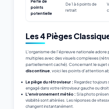
Perte de
De 1 à 6 points de
V
points
retrait
c
potentielle
Les 4 Pièges Classiqu
L'organisme de l'épreuve nationale adore p
multiples avec des visuels complexes (rétr
partiellement caché). Concernant le sujet
discontinue
, voici les points d'attention 
Le piège du rétroviseur :
Regardez toujours s
engagé dans votre rétroviseur gauche ou droit 
L'environnement météo :
Si la photo présent
visibilité sont altérées. Les réponses de vites
changent instantanément.