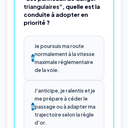
triangulaires"
, quelle est la
conduite à adopter en
priorité ?
Je poursuis ma route
normalement à la vitesse
A
maximale réglementaire
de la voie.
J'anticipe, je ralentis et je
me prépare à céder le
passage ou à adapter ma
B
trajectoire selon la règle
d'or.