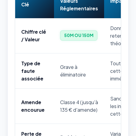
Valeurs
Impact & 
Clé
Réglementaires
Donnée num
Chiffre clé
retenir par
50M OU 150M
/ Valeur
théorique.
Type de
Toute mauv
Grave à
faute
cette règle
éliminatoire
associée
immédiatem
Sanction fi
Amende
Classe 4 (jusqu'à
les infrac
encourue
135 € d'amende)
cette thém
Perte de
Variable sel