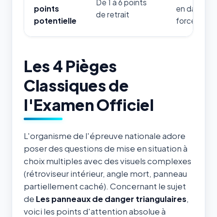
De 1 à 6 points
points
en danger d
de retrait
potentielle
forces de l'
Les 4 Pièges
Classiques de
l'Examen Officiel
L'organisme de l'épreuve nationale adore
poser des questions de mise en situation à
choix multiples avec des visuels complexes
(rétroviseur intérieur, angle mort, panneau
partiellement caché). Concernant le sujet
de
Les panneaux de danger triangulaires
,
voici les points d'attention absolue à