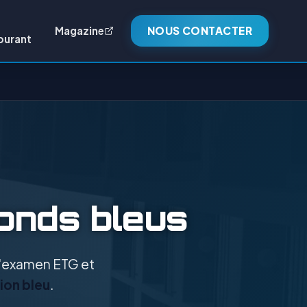
Magazine
NOUS CONTACTER
burant
ronds bleus
 l'examen ETG et
ion bleu
.