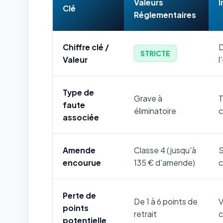
Valeurs
I
Clé
Réglementaires
Chiffre clé /
D
STRICTE
Valeur
l
Type de
Grave à
T
faute
éliminatoire
c
associée
Amende
Classe 4 (jusqu'à
S
encourue
135 € d'amende)
c
Perte de
De 1 à 6 points de
V
points
retrait
c
potentielle