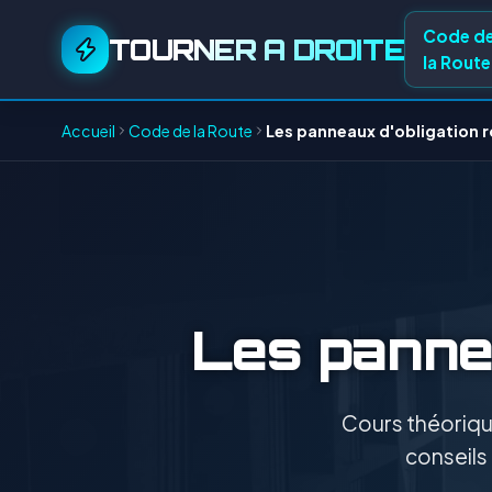
Code d
TOURNER A DROITE
la Route
Accueil
Code de la Route
Les panneaux d'obligation 
Les pannea
Cours théorique
conseils 