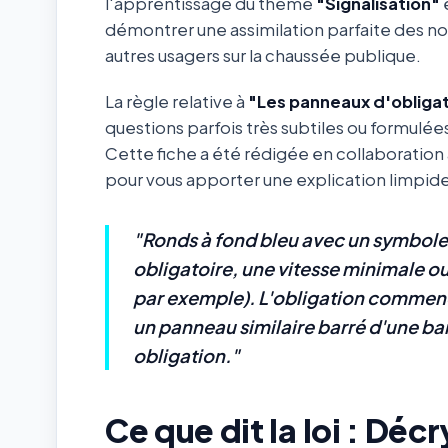
l'apprentissage du thème
"Signalisation"
e
démontrer une assimilation parfaite des not
autres usagers sur la chaussée publique.
La règle relative à
"Les panneaux d'obligat
questions parfois très subtiles ou formulée
Cette fiche a été rédigée en collaboratio
pour vous apporter une explication limpide e
"Ronds à fond bleu avec un symbole
obligatoire, une vitesse minimale o
par exemple). L'obligation commence
un panneau similaire barré d'une ban
obligation."
Ce que dit la loi : Dé