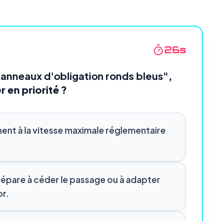
25
s
anneaux d'obligation ronds bleus"
,
r en priorité ?
ent à la vitesse maximale réglementaire
 prépare à céder le passage ou à adapter
or.