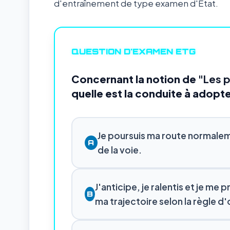
d'entraînement de type examen d'État.
QUESTION D'EXAMEN ETG
Concernant la notion de
"Les p
quelle est la conduite à adopte
Je poursuis ma route normalem
A
de la voie.
J'anticipe, je ralentis et je me
B
ma trajectoire selon la règle d'