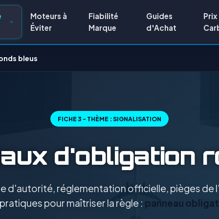
e
Moteurs à
Fiabilité
Guides
Prix
Éviter
Marque
d'Achat
Car
ronds bleus
FICHE 3 - THÈME : SIGNALISATION
ux d'obligation 
 d'autorité, réglementation officielle, pièges de
pratiques pour maîtriser la règle :
panneau obligat