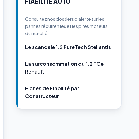
FIABILITÉ AUTO
Consultez nos dossiers d'alerte sur les
pannes récurrentes et les pires moteurs
du marché.
Le scandale 1.2 PureTech Stellantis
La surconsommation du 1.2 TCe
Renault
Fiches de Fiabilité par
Constructeur