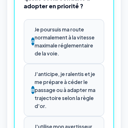
adopter en priorité ?
Je poursuis ma route
normalement à la vitesse
A
maximale réglementaire
de la voie.
J'anticipe, je ralentis et je
me prépare à céder le
passage ou à adapter ma
B
trajectoire selon la règle
d'or.
J'utilise mon avertisseur