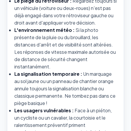
Le piège du rétroviseur :
Regardez toujours si
un véhicule (voiture ou deux-roues) n'est pas
déjà engagé dans votre rétroviseur gauche ou
droit avant d'appliquer votre décision.
L'environnement météo :
Si la photo
présente de la pluie ou du brouillard, les
distances d'arrêt et de visibilité sont altérées.
Les réponses de vitesse maximale autorisée ou
de distance de sécurité changent
instantanément.
La signalisation temporaire :
Un marquage
au sol jaune ou un panneau de chantier orange
annule toujours la signalisation blanche ou
classique permanente. Ne tombez pas dans ce
piège basique !
Les usagers vulnérables :
Face à un piéton,
un cycliste ou un cavalier, la courtoisie et le
ralentissement préventif priment