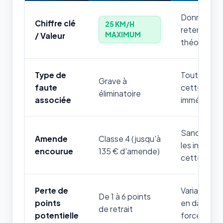
Donnée num
Chiffre clé
25 KM/H
retenir par
MAXIMUM
/ Valeur
théorique.
Type de
Toute mauv
Grave à
faute
cette règle
éliminatoire
associée
immédiatem
Sanction fi
Amende
Classe 4 (jusqu'à
les infrac
encourue
135 € d'amende)
cette thém
Perte de
Variable sel
De 1 à 6 points
points
en danger d
de retrait
potentielle
forces de l'