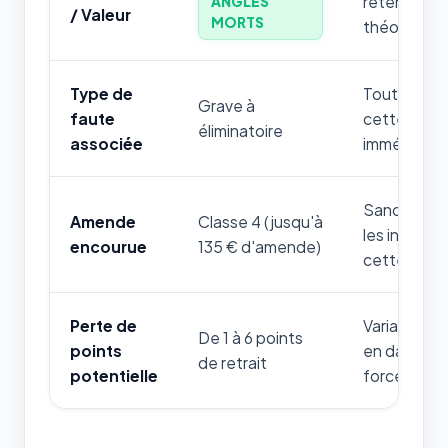
retenir par
ANGLES
/ Valeur
MORTS
théorique.
Type de
Toute mauv
Grave à
faute
cette règle
éliminatoire
associée
immédiatem
Sanction fi
Amende
Classe 4 (jusqu'à
les infrac
encourue
135 € d'amende)
cette thém
Perte de
Variable sel
De 1 à 6 points
points
en danger d
de retrait
potentielle
forces de l'