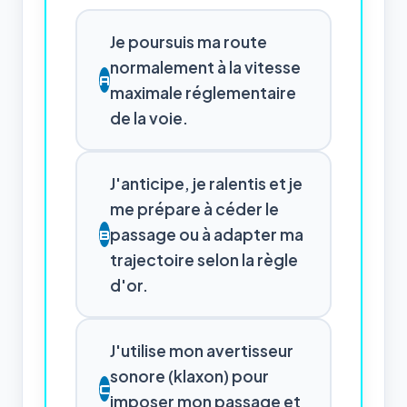
Je poursuis ma route
normalement à la vitesse
A
maximale réglementaire
de la voie.
J'anticipe, je ralentis et je
me prépare à céder le
passage ou à adapter ma
B
trajectoire selon la règle
d'or.
J'utilise mon avertisseur
sonore (klaxon) pour
C
imposer mon passage et