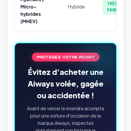
TRÈS
Micro-
Hybride
FAIBLE
hybrides
(MHEV)
PROTÉGEZ VOTRE ACHAT
Évitez d'acheter une
Aiways volée, gagée
ou accidentée !
Avant de verser le moindre acompte
pour une voiture d'occasion de la
marque Aiways, inspectez
gratuitement son historique