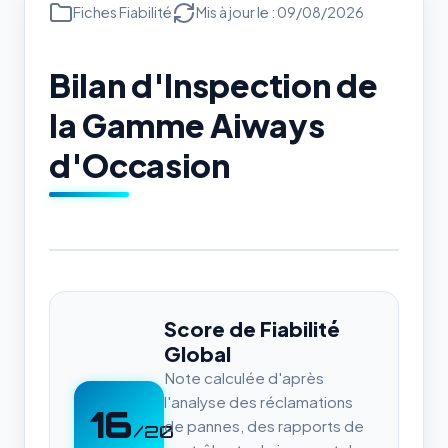
Fiches Fiabilité
Mis à jour le : 09/08/2026
Bilan d'Inspection de
la Gamme Aiways
d'Occasion
Score de Fiabilité
Global
Note calculée d'après
l'analyse des réclamations
16
de pannes, des rapports de
/20