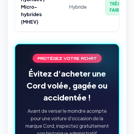
TRÈS
Micro-
Hybride
FAIBLE
hybrides
(MHEV)
PROTÉGEZ VOTRE ACHAT
Évitez d'acheter une
Cord volée, gagée ou
accidentée !
Avant de verser le moindre acompte
pour une voiture d'occasion de la
marque Cord, inspectez gratuitement
son historique administratif