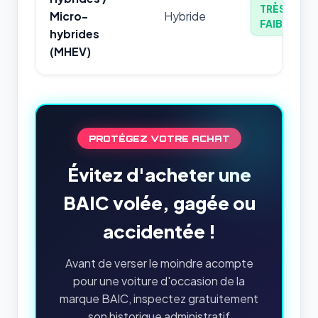
TRÈS
Micro-
Hybride
FAIBLE
hybrides
(MHEV)
PROTÉGEZ VOTRE ACHAT
Évitez d'acheter une
BAIC volée, gagée ou
accidentée !
Avant de verser le moindre acompte
pour une voiture d'occasion de la
marque BAIC, inspectez gratuitement
son historique administratif