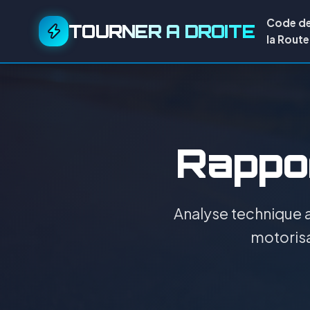
Code d
TOURNER A DROITE
la Route
Rappor
Analyse technique a
motorisa