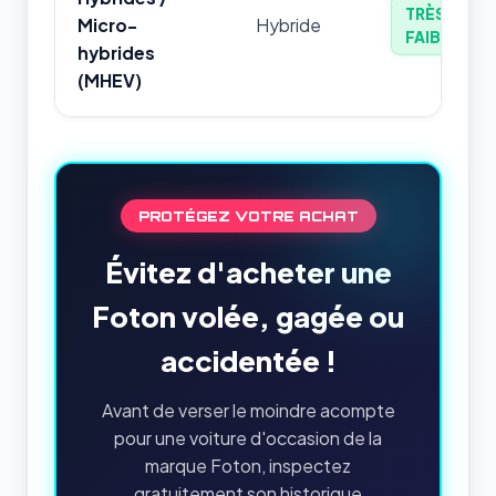
TRÈS
Micro-
Hybride
FAIBLE
hybrides
(MHEV)
PROTÉGEZ VOTRE ACHAT
Évitez d'acheter une
Foton volée, gagée ou
accidentée !
Avant de verser le moindre acompte
pour une voiture d'occasion de la
marque Foton, inspectez
gratuitement son historique