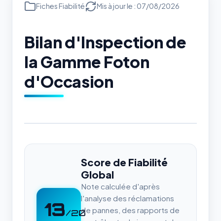
Fiches Fiabilité
Mis à jour le : 07/08/2026
Bilan d'Inspection de
la Gamme Foton
d'Occasion
Score de Fiabilité
Global
Note calculée d'après
l'analyse des réclamations
13
de pannes, des rapports de
/20