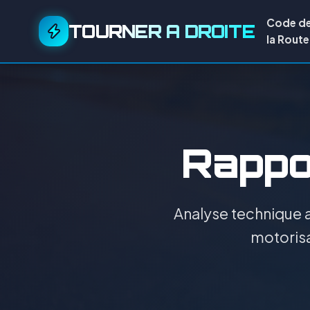
Code d
TOURNER A DROITE
la Route
Rappor
Analyse technique a
motorisa