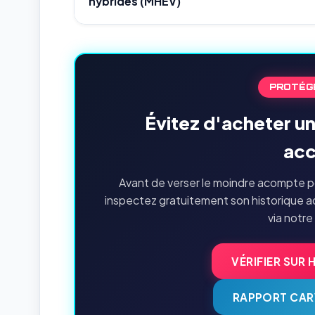
hybrides (MHEV)
PROTÉG
Évitez d'acheter u
acc
Avant de verser le moindre acompte p
inspectez gratuitement son historique a
via notre
VÉRIFIER SUR 
RAPPORT CAR