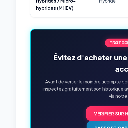
Hybrides / Micro-
Hybride
hybrides (MHEV)
PROTÉG
Évitez d'acheter un
acc
Avant de verser le moindre acompte pou
inspectez gratuitement son historique a
via notre
VÉRIFIER SUR 