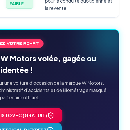
pour la conduite quotidienne et
FAIBLE
la revente.
EZ VOTRE ACHAT
e W Motors volée, gagée ou
identée !
r une voiture d'occasion de la marque W Motors,
dministratif d'accidents et de kilométrage masqué
 partenaire officiel.
HISTOVEC (GRATUIT)