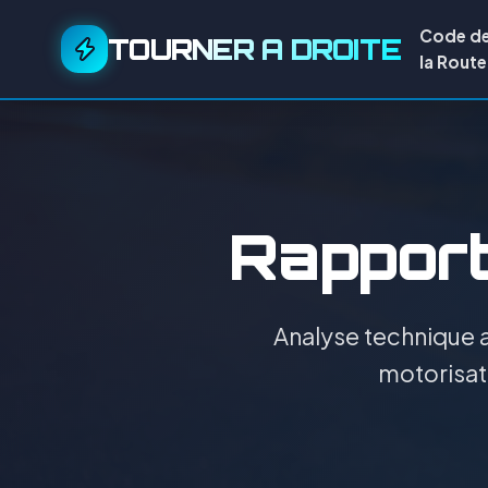
Code d
TOURNER A DROITE
la Route
Rapport 
Analyse technique a
motorisati