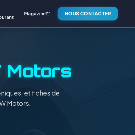
Magazine
NOUS CONTACTER
burant
 Motors
niques, et fiches de
n W Motors.