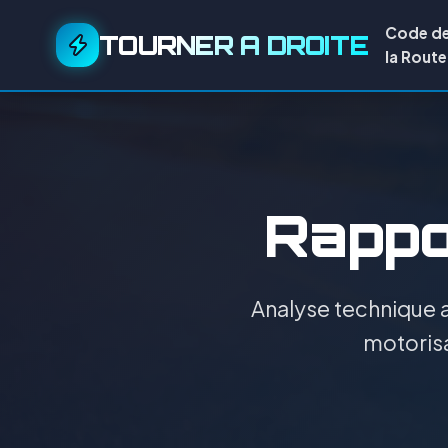
Code d
TOURNER A DROITE
la Route
Rappor
Analyse technique a
motorisa