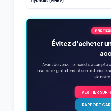
hybrides (MHEV)
PROTÉG
Évitez d'acheter u
acc
Avant de verser le moindre acompte p
inspectez gratuitement son historique a
via notre
VÉRIFIER SUR 
RAPPORT CAR