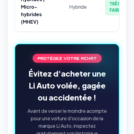
TRÈS
Micro-
Hybride
FAIBLE
hybrides
(MHEV)
PROTÉGEZ VOTRE ACHAT
Évitez d'acheter une
Li Auto volée, gagée
ou accidentée !
Avant de verser le moindre acompte
pour une voiture d'occasion de la
marque Li Auto, inspectez
gratuitement son historique