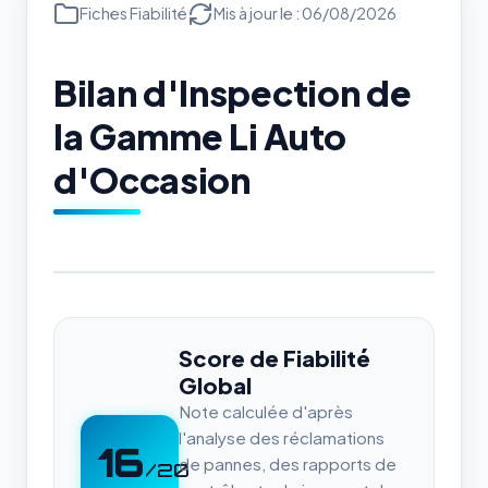
Fiches Fiabilité
Mis à jour le : 06/08/2026
Bilan d'Inspection de
la Gamme Li Auto
d'Occasion
Score de Fiabilité
Global
Note calculée d'après
l'analyse des réclamations
16
de pannes, des rapports de
/20