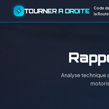
Code d
TOURNER A DROITE
la Route
Rappo
Analyse technique a
motoris