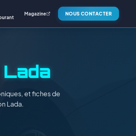
Magazine
NOUS CONTACTER
burant
:
Lada
niques, et fiches de
on Lada.