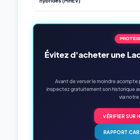
hybrides (MHEV)
PROTÉG
Évitez d'acheter une La
Avant de verser le moindre acompte p
inspectez gratuitement son historique a
via notre
VÉRIFIER SUR 
RAPPORT CAR