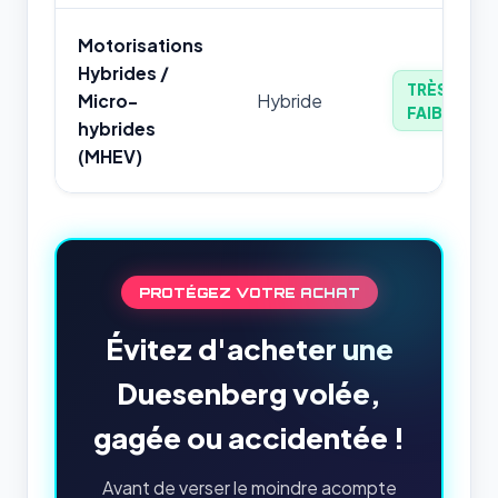
Motorisations
Hybrides /
TRÈS
Micro-
Hybride
FAIBLE
hybrides
(MHEV)
PROTÉGEZ VOTRE ACHAT
Évitez d'acheter une
Duesenberg volée,
gagée ou accidentée !
Avant de verser le moindre acompte