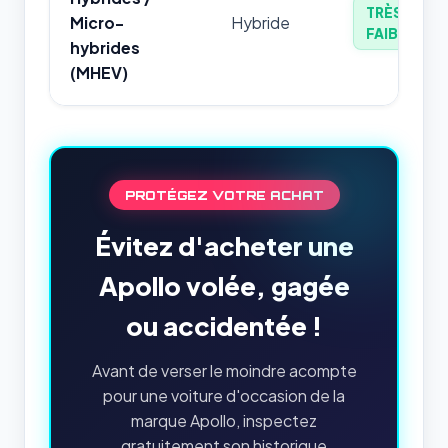
TRÈS
Micro-
Hybride
FAIBLE
hybrides
(MHEV)
PROTÉGEZ VOTRE ACHAT
Évitez d'acheter une
Apollo volée, gagée
ou accidentée !
Avant de verser le moindre acompte
pour une voiture d'occasion de la
marque Apollo, inspectez
gratuitement son historique