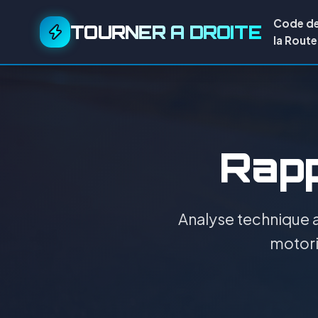
Code d
TOURNER A DROITE
la Route
Rapp
Analyse technique a
motori