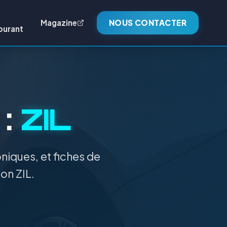
Magazine
NOUS CONTACTER
burant
 :
ZIL
niques, et fiches de
on ZIL.