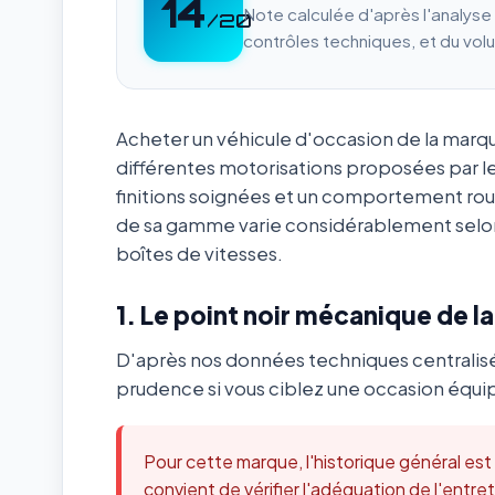
14
Note calculée d'après l'analys
/20
contrôles techniques, et du vol
Acheter un véhicule d'occasion de la mar
différentes motorisations proposées par l
finitions soignées et un comportement ro
de sa gamme varie considérablement selon
boîtes de vitesses.
1. Le point noir mécanique de l
D'après nos données techniques centralis
prudence si vous ciblez une occasion équip
Pour cette marque, l'historique général es
convient de vérifier l'adéquation de l'ent