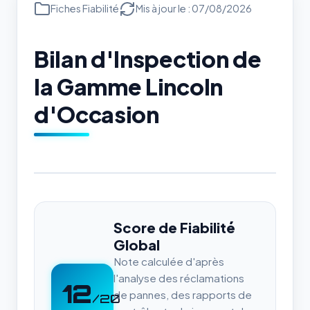
Fiches Fiabilité
Mis à jour le : 07/08/2026
Bilan d'Inspection de
la Gamme Lincoln
d'Occasion
Score de Fiabilité
Global
Note calculée d'après
l'analyse des réclamations
12
de pannes, des rapports de
/20