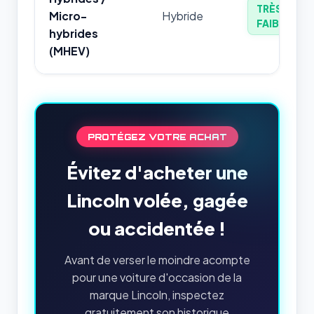
TRÈS
Micro-
Hybride
FAIBLE
hybrides
(MHEV)
PROTÉGEZ VOTRE ACHAT
Évitez d'acheter une
Lincoln volée, gagée
ou accidentée !
Avant de verser le moindre acompte
pour une voiture d'occasion de la
marque Lincoln, inspectez
gratuitement son historique