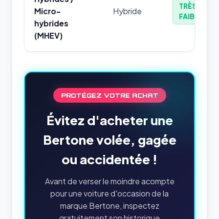
TRÈS
Micro-
Hybride
FAIBLE
hybrides
(MHEV)
PROTÉGEZ VOTRE ACHAT
Évitez d'acheter une
Bertone volée, gagée
ou accidentée !
Avant de verser le moindre acompte
pour une voiture d'occasion de la
marque Bertone, inspectez
gratuitement son historique