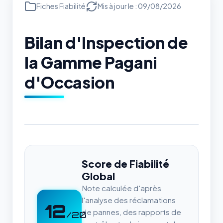
Fiches Fiabilité
Mis à jour le : 09/08/2026
Bilan d'Inspection de
la Gamme Pagani
d'Occasion
Score de Fiabilité
Global
Note calculée d'après
l'analyse des réclamations
12
de pannes, des rapports de
/20