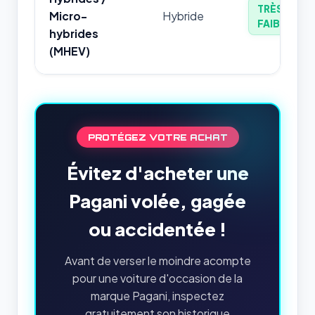
TRÈS
Micro-
Hybride
FAIBLE
hybrides
(MHEV)
PROTÉGEZ VOTRE ACHAT
Évitez d'acheter une
Pagani volée, gagée
ou accidentée !
Avant de verser le moindre acompte
pour une voiture d'occasion de la
marque Pagani, inspectez
gratuitement son historique