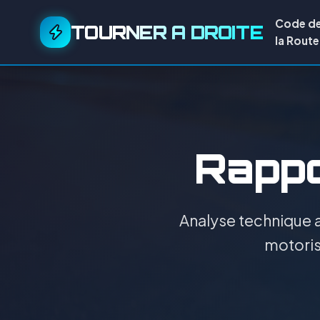
Code d
TOURNER A DROITE
la Route
Rappor
Analyse technique a
motorisa