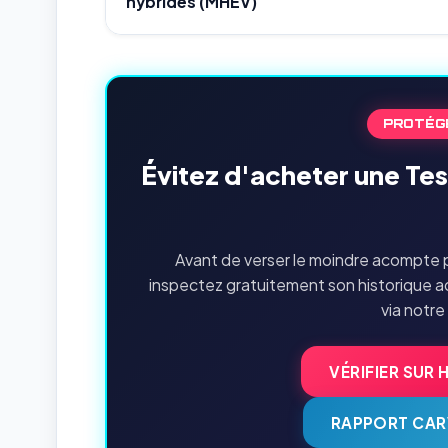
hybrides (MHEV)
PROTÉG
Évitez d'acheter une Te
Avant de verser le moindre acompte p
inspectez gratuitement son historique a
via notre
VÉRIFIER SUR 
RAPPORT CAR